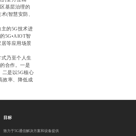
社区基层治理的
术(智慧安防、
主的5G技术进
G•AIOT智
家居等应用场景
方式乃至个人生
通的合作。一是
；二是以5G核心
高效率、降低成
目标
致力于5G通信解决方案和设备提供