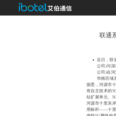
联通
近日，联
公司)与
公司)在
华南区域
据悉，河源市十
有自主技术的5
站扩展单元、5
河源市十里东岸
用标杆——十里
借助5G网络的